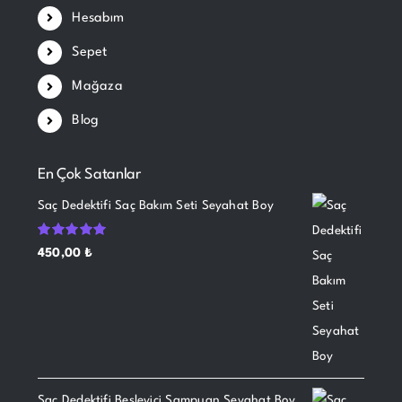
Hesabım
Sepet
Mağaza
Blog
En Çok Satanlar
Saç Dedektifi Saç Bakım Seti Seyahat Boy
5
450,00
₺
üzerinden
5.00
oy aldı
Saç Dedektifi Besleyici Şampuan Seyahat Boy