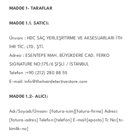
MADDE 1- TARAFLAR
MADDE 1.1. SATICI:
Ünvanı : HDC SAÇ YERLEŞRTİRME VE AKSESUARLARI İTH
İHR TİC. LTD. ŞTİ.
Adresi : ESENTEPE MAH. BÜYÜKDERE CAD. FERKO
SIGNATURE NO:175/6 ŞİŞLİ / İSTANBUL
Telefon :+90 (212) 280 88 55
E-mail: info@thehairdetectivestore.com
MADDE 1.2- ALICI:
Adı/Soyadı/Ünvanı :[fatura-isim][fatura-firma] Adresi:
[fatura-adres] Telefon:[telefon] E-mail:[eposta] Tc No:[tc-
kimlik-no]