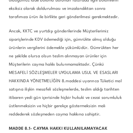
olduğumuz iade bölümü bulunan faturada ilgili bölümlerin
eksiksiz olarak doldurulması ve imzalandıktan sonra
tarafımıza ürün ile birlikte geri gönderilmesi gerekmektedir.
Ancak, KKTC ve yurtdışı gönderilerinde Müşterilerimiz
siparişlerinde KDV ödemediği için, gümrükte almış olduğu
ürünlerin vergilerini ödemekle yükümlüdür. Gümrükten her
ne şekilde olursa olsun teslim alınmayan ürünler için
Müşterilerin cayma hakkı bulunmamaktadır. Çünkü
MESAFELİ SÖZLEŞMELER UYGULAMA USUL VE ESASLARI
HAKKINDA YÖNETMELİĞİN 8.maddesi uyarınca Tüketici mal
satışına ilişkin mesafeli sözleşmelerde, teslim aldığı tarihten
itibaren yedi gün içerisinde hiçbir hukuki ve cezai sorumluluk
üstlenmeksizin ve hiçbir gerekçe göstermeksizin malı
reddederek sözleşmeden cayma hakkına sahiptir.
MADDE 8.1- CAYMA HAKKI KULLANILAMAYACAK