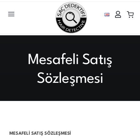
Skip
to
Toggle
content
Navigation
ANASAYFA
MAĞAZA
Mesafeli Satış
KATEGORİLER
Sözleşmesi
BLOG
İLETİŞİM
MESAFELİ SATIŞ SÖZLEŞMESİ