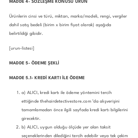
MADDE 4- SÖZLEŞME KONUSU ÜRÜN
Ürünlerin cinsi ve türü, miktarı, marka/modeli, rengi, vergiler
dahil satış bedeli (birim x birim fiyat olarak) aşağıda
belirtildiği gibidir.
[urun-listesi]
MADDE 5- ÖDEME ŞEKLİ
MADDE 5.1- KREDİ KARTI İLE ÖDEME
a) ALICI, kredi kartı ile ödeme yöntemini tercih
ettiğinde thehairdetectivestore.com ’da alışverişini
tamamlamadan önce ilgili sayfada kredi kartı bilgilerini
girecektir.
b) ALICI, uygun olduğu ölçüde yer alan taksit
seçeneklerinden dilediğini tercih edebilir veya tek çekim