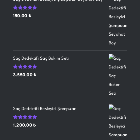
5
150,00
₺
üzerinden
5.00
oy aldı
Saç Dedektifi Saç Bakım Seti
5
3.550,00
₺
üzerinden
5.00
oy aldı
Saç Dedektifi Besleyici Şampuan
5
1.200,00
₺
üzerinden
5.00
oy aldı