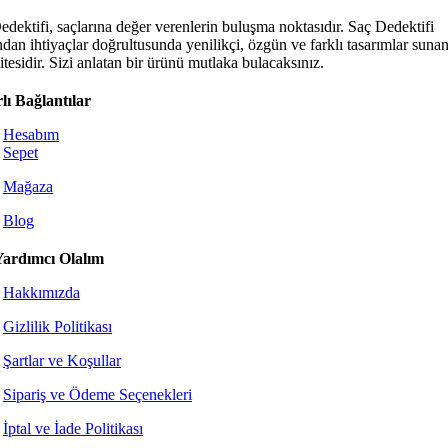
edektifi, saçlarına değer verenlerin buluşma noktasıdır. Saç Dedektifi
ndan ihtiyaçlar doğrultusunda yenilikçi, özgün ve farklı tasarımlar sunan
tesidir. Sizi anlatan bir ürünü mutlaka bulacaksınız.
lı Bağlantılar
Hesabım
Sepet
Mağaza
Blog
Yardımcı Olalım
Hakkımızda
Gizlilik Politikası
Şartlar ve Koşullar
Sipariş ve Ödeme Seçenekleri
İptal ve İade Politikası