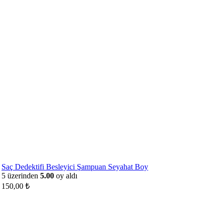
Saç Dedektifi Besleyici Şampuan Seyahat Boy
5 üzerinden
5.00
oy aldı
150,00
₺