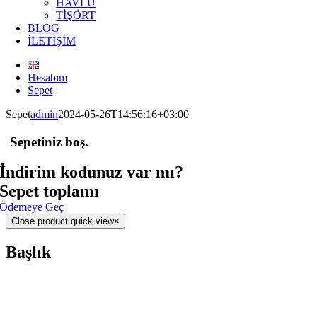
HAVLU
TİŞÖRT
BLOG
İLETİŞİM
Hesabım
Sepet
Sepet
admin
2024-05-26T14:56:16+03:00
Sepetiniz boş.
İndirim kodunuz var mı?
Sepet toplamı
Ödemeye Geç
Close product quick view
×
Başlık