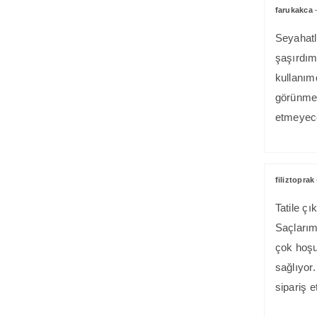
farukakca
Seyahatl
şaşırdım
kullanım
görünme
etmeyece
filiztoprak
Tatile ç
Saçları
çok hoşu
sağlıyo
sipariş 