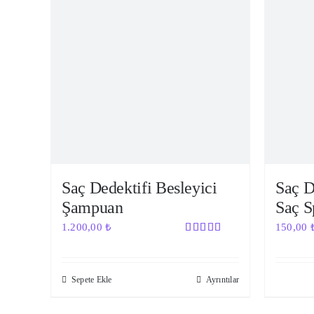
Saç Dedektifi Besleyici
Saç D
Şampuan
Saç S
1.200,00
₺
150,00
5 üzerinden
5.00
oy
aldı
Sepete Ekle
Ayrıntılar