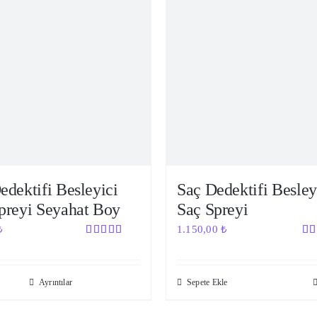
edektifi Besleyici
Saç Dedektifi Besley
preyi Seyahat Boy
Saç Spreyi
₺
1.150,00
₺
5 üzerinden
5 ü
5.00
oy
5.
aldı
ald
Ayrıntılar
Sepete Ekle