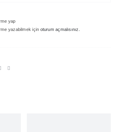
rme yap
rme yazabilmek için
oturum açmalısınız
.
Out of stock