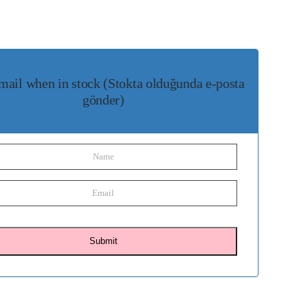
mail when in stock (Stokta olduğunda e-posta
gönder)
Submit