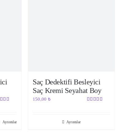
ici
Saç Dedektifi Besleyici
Saç Kremi Seyahat Boy
150,00
₺
zerinden
5 üzerinden
00
oy
5.00
oy
ı
aldı
Ayrıntılar
Ayrıntılar