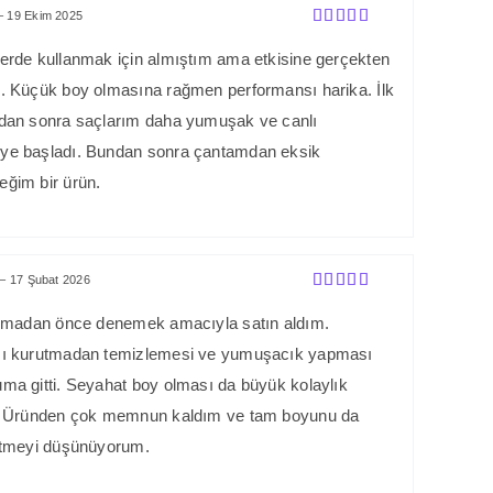
–
19 Ekim 2025
5 üzerinden
5
oy aldı
erde kullanmak için almıştım ama etkisine gerçekten
. Küçük boy olmasına rağmen performansı harika. İlk
dan sonra saçlarım daha yumuşak ve canlı
ye başladı. Bundan sonra çantamdan eksik
ğim bir ürün.
–
17 Şubat 2026
5 üzerinden
5
oy aldı
ıkmadan önce denemek amacıyla satın aldım.
mı kurutmadan temizlemesi ve yumuşacık yapması
ma gitti. Seyahat boy olması da büyük kolaylık
r. Üründen çok memnun kaldım ve tam boyunu da
etmeyi düşünüyorum.