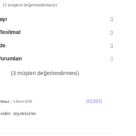
(
3
müşteri değerlendirmesi)
ayı
n
Teslimat
ade
Yorumları
(
3
müşteri değerlendirmesi)
k 5
n
Yılmaz
–
5 Ekim 2025
n
5 üzerinden
5
oy aldı
ndim. teşekkürler