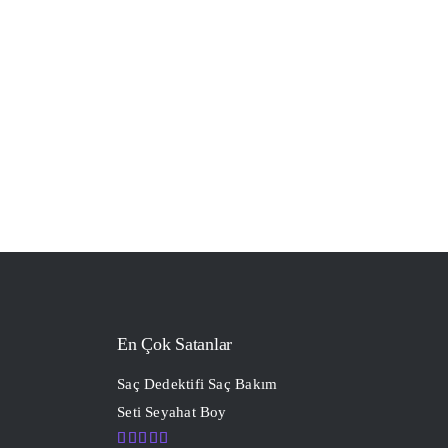
En Çok Satanlar
Saç Dedektifi Saç Bakım
Seti Seyahat Boy