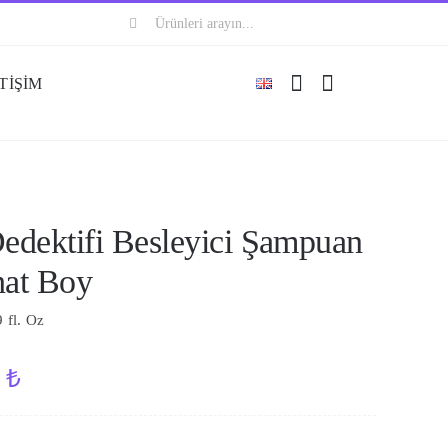
Ara:
TİŞİM
edektifi Besleyici Şampuan
hat Boy
9 fl. Oz
0
₺