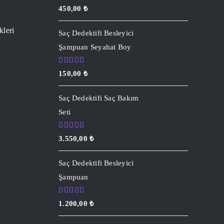
5 üzerinden
450,00
₺
5.00
oy
aldı
kleri
Saç Dedektifi Besleyici
Şampuan Seyahat Boy
5 üzerinden
150,00
₺
5.00
oy
aldı
i
Saç Dedektifi Saç Bakım
Seti
5 üzerinden
3.550,00
₺
5.00
oy
aldı
Saç Dedektifi Besleyici
Şampuan
5 üzerinden
1.200,00
₺
5.00
oy
aldı