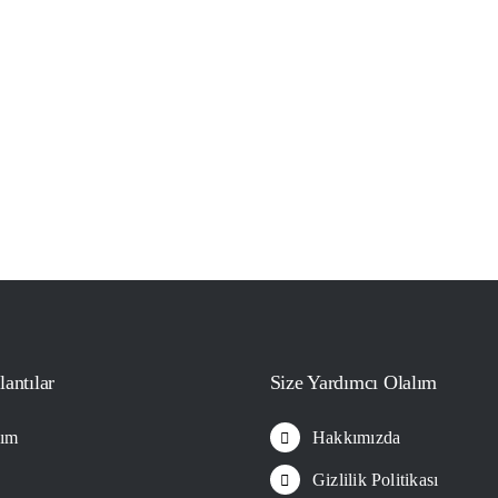
lantılar
Size Yardımcı Olalım
ım
Hakkımızda
Gizlilik Politikası