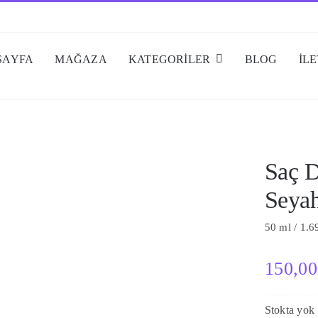
SAYFA
MAĞAZA
KATEGORİLER
BLOG
İLE
Saç D
Seya
50 ml / 1.6
150,0
Stokta yok