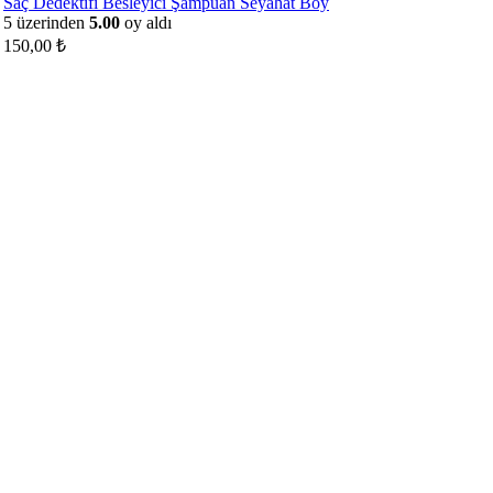
Saç Dedektifi Besleyici Şampuan Seyahat Boy
5 üzerinden
5.00
oy aldı
150,00
₺