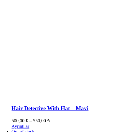
Hair Detective With Hat – Mavi
500,00
₺
–
550,00
₺
Ayrıntılar
Out of stock