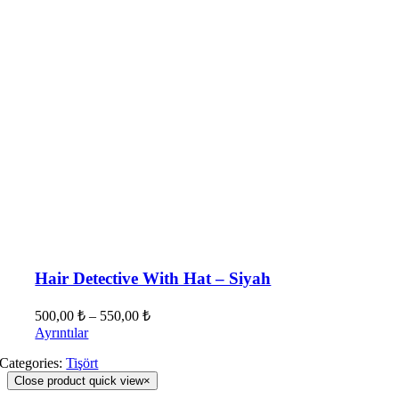
Hair Detective With Hat – Siyah
500,00
₺
–
550,00
₺
Ayrıntılar
Categories:
Tişört
Close product quick view
×