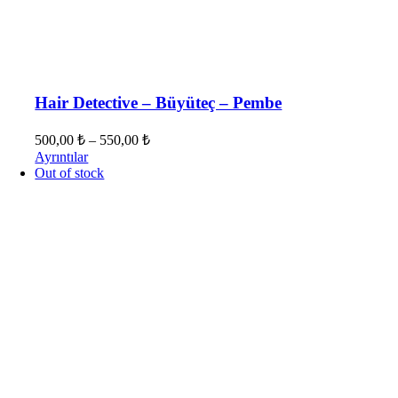
Hair Detective – Büyüteç – Pembe
500,00
₺
–
550,00
₺
Ayrıntılar
Out of stock