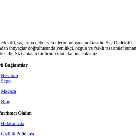
edektifi, saçlarına değer verenlerin buluşma noktasıdır. Saç Dedektifi
ndan ihtiyaçlar doğrultusunda yenilikçi, özgün ve farklı tasarımlar sunan
tesidir. Sizi anlatan bir ürünü mutlaka bulacaksınız.
lı Bağlantılar
Hesabım
Sepet
Mağaza
Blog
Yardımcı Olalım
Hakkımızda
Gizlilik Politikası