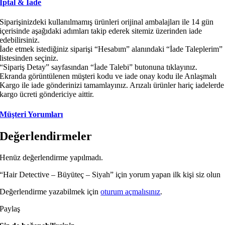
İptal & İade
Siparişinizdeki kullanılmamış ürünleri orijinal ambalajları ile 14 gün
içerisinde aşağıdaki adımları takip ederek sitemiz üzerinden iade
edebilirsiniz.
İade etmek istediğiniz siparişi “Hesabım” alanındaki “İade Taleplerim”
listesinden seçiniz.
“Sipariş Detay” sayfasından “İade Talebi” butonuna tıklayınız.
Ekranda görüntülenen müşteri kodu ve iade onay kodu ile Anlaşmalı
Kargo ile iade gönderinizi tamamlayınız. Arızalı ürünler hariç iadelerde
kargo ücreti göndericiye aittir.
Müşteri Yorumları
Değerlendirmeler
Henüz değerlendirme yapılmadı.
“Hair Detective – Büyüteç – Siyah” için yorum yapan ilk kişi siz olun
Değerlendirme yazabilmek için
oturum açmalısınız
.
Paylaş