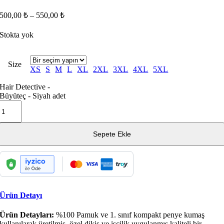
500,00
₺
–
550,00
₺
Stokta yok
Size
XS
S
M
L
XL
2XL
3XL
4XL
5XL
Hair Detective -
Büyüteç - Siyah adet
Sepete Ekle
Ürün Detayı
Ürün Detayları:
%100 Pamuk ve 1. sınıf kompakt penye kumaş
kullanılarak üretilmiş, özel dikiş ve işçilik uygulanmış kaliteli bir