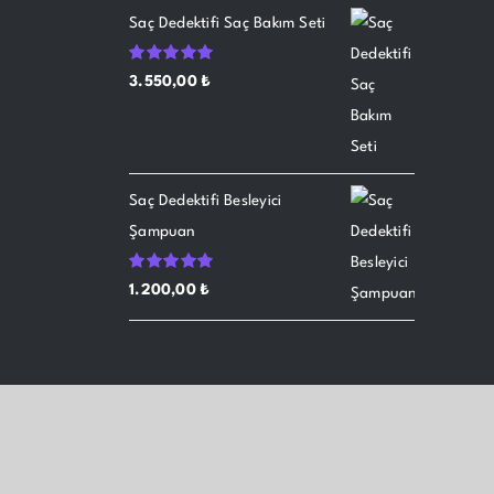
Saç Dedektifi Saç Bakım Seti
5
3.550,00
₺
üzerinden
5.00
oy aldı
Saç Dedektifi Besleyici
Şampuan
5
1.200,00
₺
üzerinden
5.00
oy aldı