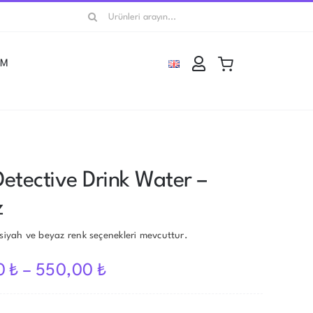
Ara:
İM
Detective Drink Water –
z
 siyah ve beyaz renk seçenekleri mevcuttur.
0
₺
–
550,00
₺