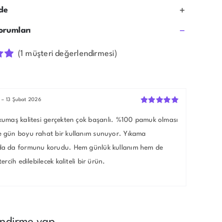
ade
orumları
(
1
müşteri değerlendirmesi)
k 5
n
a
–
13 Şubat 2026
n
5
üzerinden
5
kumaş kalitesi gerçekten çok başarılı. %100 pamuk olması
oy aldı
e gün boyu rahat bir kullanım sunuyor. Yıkama
da da formunu korudu. Hem günlük kullanım hem de
tercih edilebilecek kaliteli bir ürün.
endirme yap