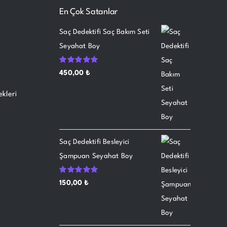
En Çok Satanlar
Saç Dedektifi Saç Bakım Seti
Seyahat Boy
5
450,00
₺
üzerinden
5.00
oy aldı
kleri
Saç Dedektifi Besleyici
i
Şampuan Seyahat Boy
5
150,00
₺
üzerinden
5.00
oy aldı