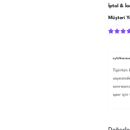
İptal & İ
Müşteri Y
1
müşteri
puanına
dayanara
üzerinde
eylülkarac
5.00
pua
aldı
Tişörtün 
sayesind
sonrasın
spor için 
Değerl