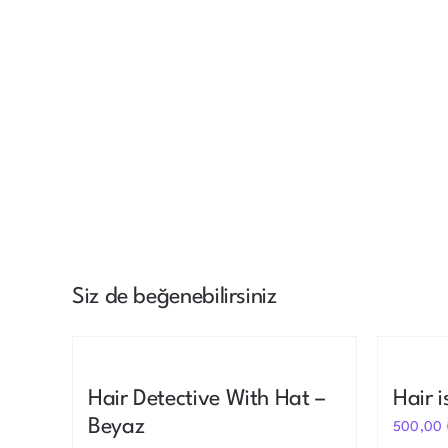
Siz de beğenebilirsiniz
Out of stock
Hair Detective With Hat –
Hair 
Beyaz
500,00