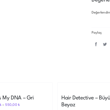
Değerlendir
Paylaş
Out of stock
is My DNA – Gri
Hair Detective – Büyü
Beyaz
₺
–
550,00
₺