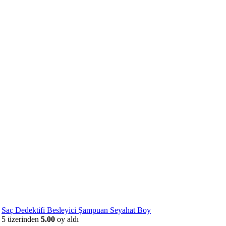
Saç Dedektifi Besleyici Şampuan Seyahat Boy
5 üzerinden
5.00
oy aldı