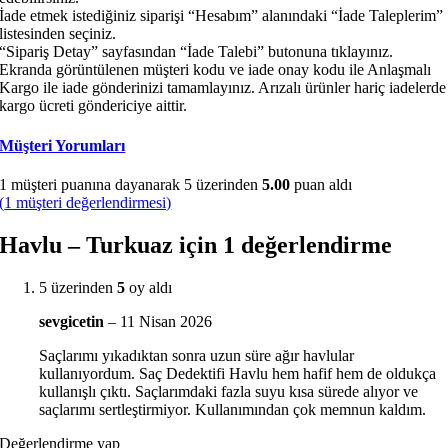
İade etmek istediğiniz siparişi “Hesabım” alanındaki “İade Taleplerim”
listesinden seçiniz.
“Sipariş Detay” sayfasından “İade Talebi” butonuna tıklayınız.
Ekranda görüntülenen müşteri kodu ve iade onay kodu ile Anlaşmalı
Kargo ile iade gönderinizi tamamlayınız. Arızalı ürünler hariç iadelerde
kargo ücreti göndericiye aittir.
Müşteri Yorumları
1
müşteri puanına dayanarak 5 üzerinden
5.00
puan aldı
(
1
müşteri değerlendirmesi)
Havlu – Turkuaz
için 1 değerlendirme
5 üzerinden
5
oy aldı
sevgicetin
–
11 Nisan 2026
Saçlarımı yıkadıktan sonra uzun süre ağır havlular
kullanıyordum. Saç Dedektifi Havlu hem hafif hem de oldukça
kullanışlı çıktı. Saçlarımdaki fazla suyu kısa sürede alıyor ve
saçlarımı sertleştirmiyor. Kullanımından çok memnun kaldım.
Değerlendirme yap