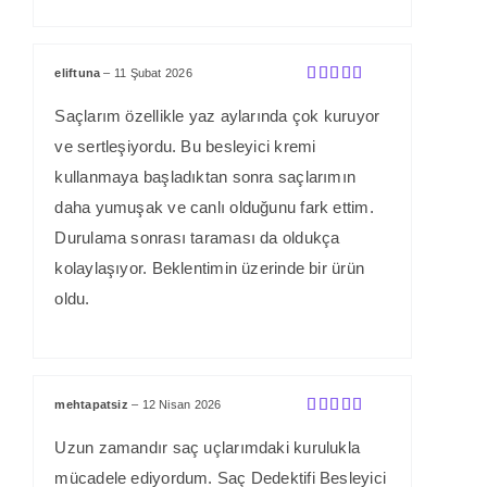
eliftuna
–
11 Şubat 2026
5 üzerinden
5
oy aldı
Saçlarım özellikle yaz aylarında çok kuruyor
ve sertleşiyordu. Bu besleyici kremi
kullanmaya başladıktan sonra saçlarımın
daha yumuşak ve canlı olduğunu fark ettim.
Durulama sonrası taraması da oldukça
kolaylaşıyor. Beklentimin üzerinde bir ürün
oldu.
mehtapatsiz
–
12 Nisan 2026
5 üzerinden
5
oy aldı
Uzun zamandır saç uçlarımdaki kurulukla
mücadele ediyordum. Saç Dedektifi Besleyici