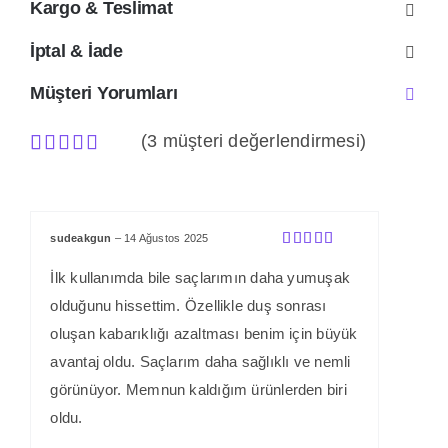
5.00
puan
Kargo & Teslimat
aldı
İptal & İade
Müşteri Yorumları
(
3
müşteri değerlendirmesi)
3
müşteri
puanına
dayanarak 5
üzerinden
sudeakgun
–
14 Ağustos 2025
5.00
puan
5 üzerinden
aldı
5
oy aldı
İlk kullanımda bile saçlarımın daha yumuşak
olduğunu hissettim. Özellikle duş sonrası
oluşan kabarıklığı azaltması benim için büyük
avantaj oldu. Saçlarım daha sağlıklı ve nemli
görünüyor. Memnun kaldığım ürünlerden biri
oldu.