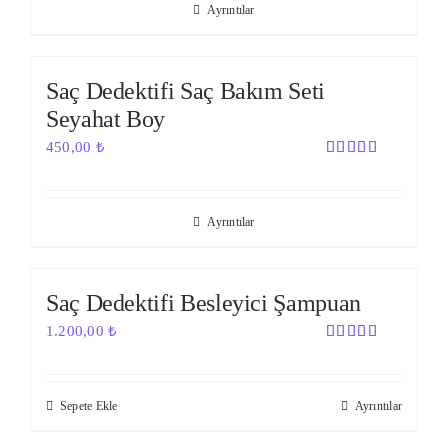
Ayrıntılar
Out of stock
Saç Dedektifi Saç Bakım Seti
Seyahat Boy
450,00
₺
5 üzerinden
5.00
oy
aldı
Ayrıntılar
Saç Dedektifi Besleyici Şampuan
1.200,00
₺
5 üzerinden
5.00
oy
aldı
Sepete Ekle
Ayrıntılar