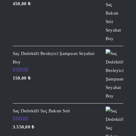
5 üzerinden
450,00
₺
5.00
oy
aldı
Saç Dedektifi Besleyici Şampuan Seyahat
Boy
5 üzerinden
150,00
₺
5.00
oy
aldı
Saç Dedektifi Saç Bakım Seti
5 üzerinden
3.550,00
₺
5.00
oy
aldı