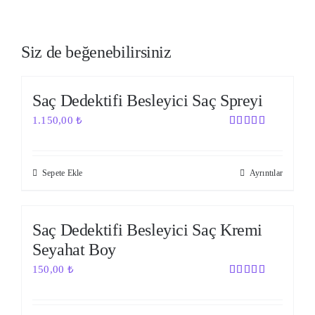
Siz de beğenebilirsiniz
Saç Dedektifi Besleyici Saç Spreyi
1.150,00
₺
5 üzerinden
5.00
oy
aldı
Sepete Ekle
Ayrıntılar
Out of stock
Saç Dedektifi Besleyici Saç Kremi
Seyahat Boy
150,00
₺
5 üzerinden
5.00
oy
aldı