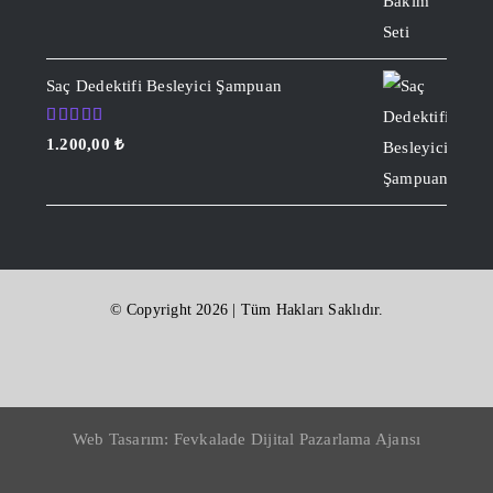
Saç Dedektifi Besleyici Şampuan
5 üzerinden
1.200,00
₺
5.00
oy
aldı
© Copyright 2026 | Tüm Hakları Saklıdır.
Web Tasarım:
Fevkalade Dijital Pazarlama Ajansı