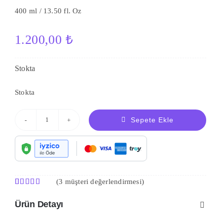
400 ml / 13.50 fl. Oz
1.200,00
₺
Stokta
Stokta
Saç
Sepete Ekle
Dedektifi
Besleyici
Saç
Kremi
(
3
müşteri değerlendirmesi)
adet
3
müşteri
puanına
Ürün Detayı
dayanarak
5 üzerinden