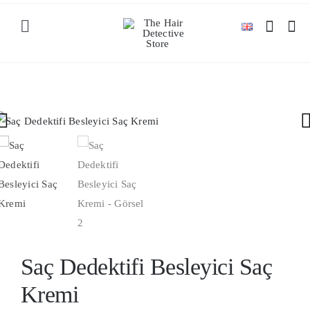
Skip
to
Toggle
content
Navigation
ANASAYFA
MAĞAZA

KATEGORİLER
BLOG
İLETİŞİM
Saç Dedektifi Besleyici Saç
Kremi