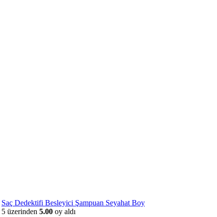
Saç Dedektifi Besleyici Şampuan Seyahat Boy
5 üzerinden
5.00
oy aldı