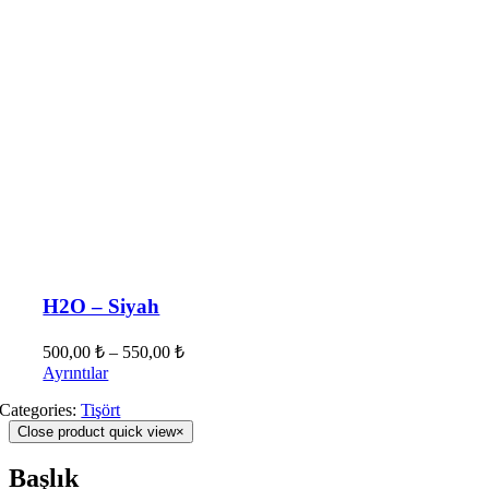
H2O – Siyah
500,00
₺
–
550,00
₺
Ayrıntılar
Categories:
Tişört
Close product quick view
×
Başlık