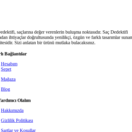
edektifi, saçlarına değer verenlerin buluşma noktasıdır. Saç Dedektifi
ndan ihtiyaçlar doğrultusunda yenilikçi, özgün ve farklı tasarımlar sunan
tesidir. Sizi anlatan bir ürünü mutlaka bulacaksınız.
lı Bağlantılar
Hesabım
Sepet
Mağaza
Blog
Yardımcı Olalım
Hakkımızda
Gizlilik Politikası
Şartlar ve Koşullar