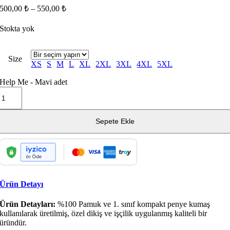
500,00
₺
–
550,00
₺
Stokta yok
Size
XS
S
M
L
XL
2XL
3XL
4XL
5XL
Help Me - Mavi adet
Sepete Ekle
Ürün Detayı
Ürün Detayları:
%100 Pamuk ve 1. sınıf kompakt penye kumaş
kullanılarak üretilmiş, özel dikiş ve işçilik uygulanmış kaliteli bir
üründür.